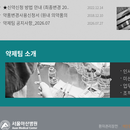
★신약신청 방법 안내 (최종변경 20..
2022.12.14
약품변경사용신청서 (원내 의약품의
2018.12.10
허..
약제팀 공지사항_2026.07
2026.07.27
약제팀 소개
인
미션
업
조
환자권리장전
개인