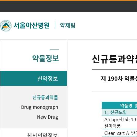
주메뉴 바로가기
본문 바로가기
약제팀
신규통과약
약물정보
신약정보
제 190차 약
신규통과약물
Drug monograph
New Drug
최신의약정보