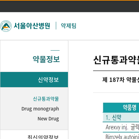
주메뉴 바로가기
본문 바로가기
약제팀
신규통과약
약물정보
신약정보
제 187차 약
신규통과약물
Drug monograph
New Drug
최신의약정보