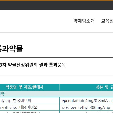
주메뉴 바로가기
본문 바로가기
약제팀소개
교육
통과약물
83차 약물선정위원회 결과 통과품목