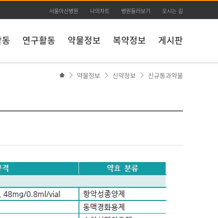
서울아산병원
나의차트
병원둘러보기
오시는 길
활동
연구활동
약물정보
복약정보
게시판
약물정보
신약정보
신규통과약물