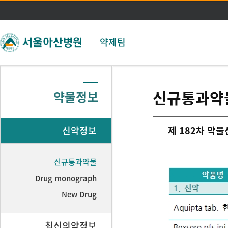
주메뉴 바로가기
본문 바로가기
약제팀
신규통과약
약물정보
신약정보
제 182차 약
신규통과약물
Drug monograph
New Drug
최신의약정보